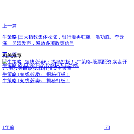
上一篇
牛策略 |三大指数集体收涨，银行股再狂飙！潘功胜、李云
泽、吴清发声，释放多项政策信号
下一篇
相关推荐
牛策略 |今日494只个股突破五日均线
牛策略 | 短线必读6：揭秘打板！
牛策略 | 短线必读6：揭秘打板！
1年前
73