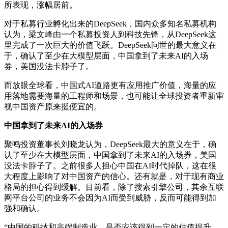
所表现，涨幅居前。
对于私募行业孵化出来的DeepSeek，国内众多知名私募机构
认为，梁文峰由一个私募投资人到科技先锋，从DeepSeek这
里完成了一次巨大的价值飞跃。DeepSeek问世的最大意义在
于，确认了至少在大模型层面，中国拿到了未来AI的入场
券，美国没法卡脖子了。
而放眼全球看，中国式AI道路更有应用推广价值，海量的应
用落地需要海量的工程师和场景，也可能让全球投资者重新审
视中国资产原来挺便宜的。
中国拿到了未来AI的入场券
聚鸣投资董事长刘晓龙认为，DeepSeek最大的意义在于，确
认了至少在大模型层面，中国拿到了未来AI的入场券，美国
没法卡脖子了。之前很多人担心中国在AI时代掉队，这在很
大程度上影响了对中国资产的信心。还有就是，对于现有商业
格局的担心得到缓解。目前看，除了搜索引擎公司，其余互联
网平台公司的业务不会因为AI而受到威胁，反而可能得到加
强和确认。
“中国的科技和高端制造业，是否应该得到一定的估值提升，