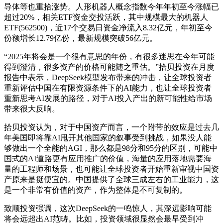
导体等也重拾涨势。人形机器人概念指数今年年初至今涨幅已
超过20%，相关ETF资金交投活跃，其中规模最大的机器人
ETF(562500)，近17个交易日资金净流入8.32亿元，年初至今
份额增长12.79亿份，最新规模突破56亿元。
“2025年将会是一个很有意思的年份，有很多迷思在今年可能
得到澄清，很多资产的价格可能随之重估。”拾贝投资在月度
报告中表示，DeepSeek模型发布带来的冲击，让全球投资者
重新评估中国在有限资源条件下的AI能力，也让全球投资者
重新思考AI发展的路径，对于AI投入产出的新可能性给市场
带来很大反响。
拾贝投资认为，对于中国资产而言，一个附带的效应是过去几
年美国即将靠AI甩开其他国家的叙事受到挑战，如果没人能
够做出一个全能的AGI，那么都是98分和95分的区别，可能中
国式的AI道路更有应用推广的价值，海量的应用落地需要海
量的工程师和场景，也可能让全球投资者开始重新审视中国资
产原来是挺便宜的。中国提供了全球三成左右的工业能力，这
是一个非常有价值的资产，作为整体是不可复制的。
致顺投资强调，这次DeepSeek的一鸣惊人，其深远影响可能
将会远超出AI范畴。比如，投资领域很显然会最早受到冲