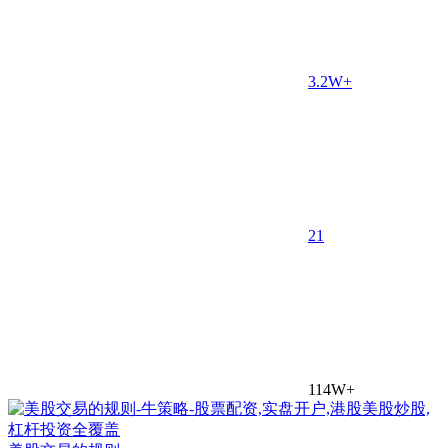
3.2W+
2
1
114W+