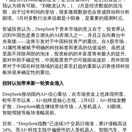
我认为很有可能。”刘晓龙认为，1、2月是经济数据的混沌
期，由于过年时间的变动，很多微观数据也会形成扰动和分析
困境。3月对多数行业来说都是小阳春，是重要的观测时点。
世诚投资认为，DeepSeek于资本市场的意义在于，投资界认
识到中国也是勇立潮头的AI弄潮儿之一，并且正在向舞台中
央靠拢——这将引发对于中国科技资产的重估。在A股市场，
AI属性将被赋予明确的科技标签和更高的估值溢价。虽然这
里面不排除局部的泡沫，投资标的的丰富度将有极大的提升。
面对外部不确定性，中国股票资产仍可能面临波折，而外部世
界对于中国在科技领域的追赶甚至赶超的重新认识将使得科技
板块迎来确定性的重估。
扭转认知带来新一轮资金涌入
DeepSeek推动国内AI+信心重估，在市场资金上也体现明显。
蛇年开市以来，AI+始终是核心主线，2月6日，AI+持续发酵
扩散，DeepSeek概念继续带动市场，人形机器人、AI眼镜、
智能驾驶等板块涨幅居前。
目前，“DeepSeek指数”已连续3个交易日领涨，累计涨幅高达
34%。而AI+科技主线中偏硬件的人形机器人、智能汽车、半