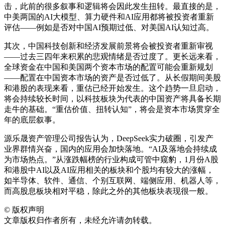
击，此前的很多叙事和逻辑将会因此发生扭转。最直接的是，
中美两国的AI大模型、算力硬件和AI应用都将被投资者重新
评估——例如是否对中国AI预期过低、对美国AI认知过高。
其次，中国科技创新和经济发展前景将会被投资者重新审视
——过去三四年来积累的悲观情绪是否过度了。更长远来看，
全球资金在中国和美国两个资本市场的配置可能会重新规划
——配置在中国资本市场的资产是否过低了。从长假期间美股
和港股的表现来看，重估已经开始发生。这个趋势一旦启动，
将会持续较长时间，以科技板块为代表的中国资产将具备长期
走牛的基础。“重估价值、扭转认知”，将会是资本市场贯穿全
年的底层叙事。
源乐晟资产管理公司报告认为，DeepSeek实力破圈，引发产
业界群情兴奋，国内的应用会加快落地。“AI及落地会持续成
为市场热点。”从涨跌幅榜的行业构成可管中窥豹，1月份A股
和港股中AI以及AI应用相关的板块和个股均有较大的涨幅，
如半导体、软件、通信、个别互联网、端侧应用、机器人等，
而高股息板块相对平稳，除此之外的其他板块表现很一般。
©
版权声明
文章版权归作者所有，未经允许请勿转载。