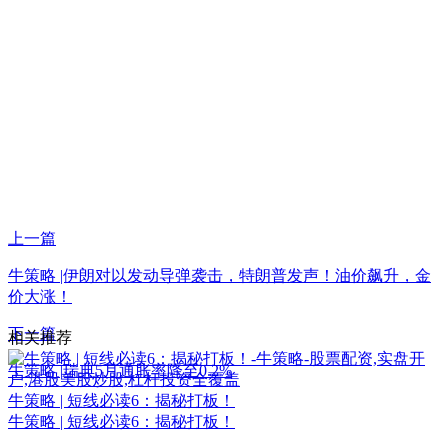
上一篇
牛策略 |伊朗对以发动导弹袭击，特朗普发声！油价飙升，金
价大涨！
下一篇
相关推荐
牛策略 |瑞典5月通胀率降至0.2%
牛策略 | 短线必读6：揭秘打板！
牛策略 | 短线必读6：揭秘打板！