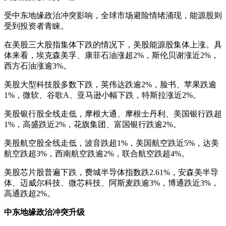
受中东地缘政治冲突影响，全球市场避险情绪涌现，能源股则
受到投资者青睐。
在美股三大股指集体下跌的情况下，美股能源股集体上涨。具
体来看，埃克森美孚、康菲石油涨超2%，斯伦贝谢涨近2%，
西方石油涨逾3%。
美股大型科技股多数下跌，英伟达跌逾2%，脸书、苹果跌逾
1%，微软、谷歌A、亚马逊小幅下跌，特斯拉涨近2%。
美股银行股全线走低，摩根大通、摩根士丹利、美国银行跌超
1%，高盛跌近2%，花旗集团、富国银行跌逾2%。
美股航空股全线走低，波音跌超1%，美国航空跌近5%，达美
航空跌超3%，西南航空跌逾2%，联合航空跌超4%。
美股芯片股普遍下跌，费城半导体指数跌2.61%，安森美半导
体、迈威尔科技、微芯科技、阿斯麦跌逾3%，博通跌近3%，
高通跌超2%。
中东地缘政治冲突升级