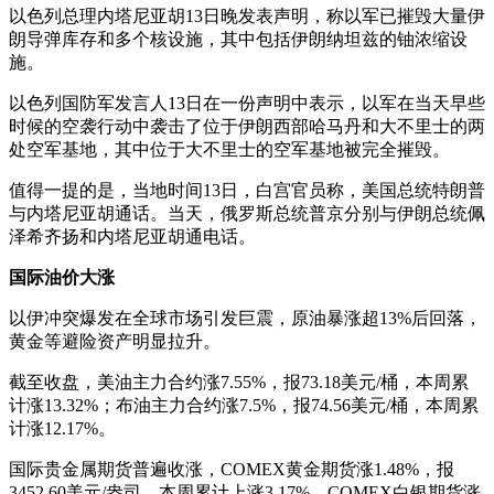
以色列总理内塔尼亚胡13日晚发表声明，称以军已摧毁大量伊
朗导弹库存和多个核设施，其中包括伊朗纳坦兹的铀浓缩设
施。
以色列国防军发言人13日在一份声明中表示，以军在当天早些
时候的空袭行动中袭击了位于伊朗西部哈马丹和大不里士的两
处空军基地，其中位于大不里士的空军基地被完全摧毁。
值得一提的是，当地时间13日，白宫官员称，美国总统特朗普
与内塔尼亚胡通话。当天，俄罗斯总统普京分别与伊朗总统佩
泽希齐扬和内塔尼亚胡通电话。
国际油价大涨
以伊冲突爆发在全球市场引发巨震，原油暴涨超13%后回落，
黄金等避险资产明显拉升。
截至收盘，美油主力合约涨7.55%，报73.18美元/桶，本周累
计涨13.32%；布油主力合约涨7.5%，报74.56美元/桶，本周累
计涨12.17%。
国际贵金属期货普遍收涨，COMEX黄金期货涨1.48%，报
3452.60美元/盎司，本周累计上涨3.17%。COMEX白银期货涨