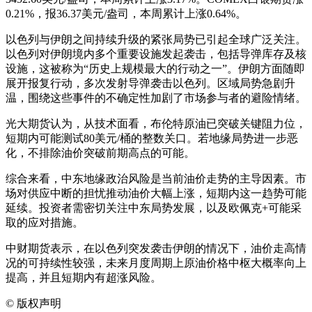
0.21%，报36.37美元/盎司，本周累计上涨0.64%。
以色列与伊朗之间持续升级的紧张局势已引起全球广泛关注。
以色列对伊朗境内多个重要设施发起袭击，包括导弹库存及核
设施，这被称为“历史上规模最大的行动之一”。伊朗方面随即
展开报复行动，多次发射导弹袭击以色列。区域局势急剧升
温，围绕这些事件的不确定性加剧了市场参与者的避险情绪。
光大期货认为，从技术面看，布伦特原油已突破关键阻力位，
短期内可能测试80美元/桶的整数关口。若地缘局势进一步恶
化，不排除油价突破前期高点的可能。
综合来看，中东地缘政治风险是当前油价走势的主导因素。市
场对供应中断的担忧推动油价大幅上涨，短期内这一趋势可能
延续。投资者需密切关注中东局势发展，以及欧佩克+可能采
取的应对措施。
中财期货表示，在以色列突发袭击伊朗的情况下，油价走高情
况的可持续性较强，未来月度周期上原油价格中枢大概率向上
提高，并且短期内有超涨风险。
©
版权声明