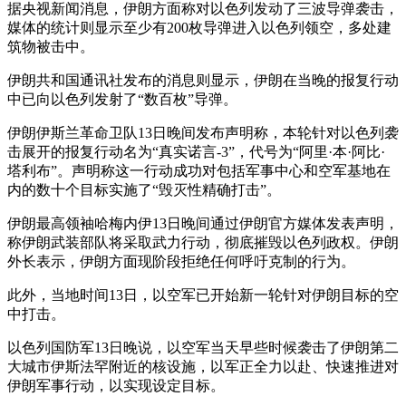
据央视新闻消息，伊朗方面称对以色列发动了三波导弹袭击，
媒体的统计则显示至少有200枚导弹进入以色列领空，多处建
筑物被击中。
伊朗共和国通讯社发布的消息则显示，伊朗在当晚的报复行动
中已向以色列发射了“数百枚”导弹。
伊朗伊斯兰革命卫队13日晚间发布声明称，本轮针对以色列袭
击展开的报复行动名为“真实诺言-3”，代号为“阿里·本·阿比·
塔利布”。声明称这一行动成功对包括军事中心和空军基地在
内的数十个目标实施了“毁灭性精确打击”。
伊朗最高领袖哈梅内伊13日晚间通过伊朗官方媒体发表声明，
称伊朗武装部队将采取武力行动，彻底摧毁以色列政权。伊朗
外长表示，伊朗方面现阶段拒绝任何呼吁克制的行为。
此外，当地时间13日，以空军已开始新一轮针对伊朗目标的空
中打击。
以色列国防军13日晚说，以空军当天早些时候袭击了伊朗第二
大城市伊斯法罕附近的核设施，以军正全力以赴、快速推进对
伊朗军事行动，以实现设定目标。