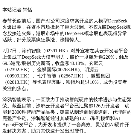
本站记者 钟恬
春节长假前后，国产AI公司深度求索开发的大模型DeepSeek
火爆出圈，在资本市场掀起了巨大波澜。不仅A股DeepSeek概
念股接连火爆，港股市场中的DeepSeek概念股也表现得异常
活跃，部分股票疯狂暴涨、涨幅惊人。
2月7日，涂鸦智能（02391.HK）对外宣布在其云开发者平台
上集成了DeepSeek大模型能力，股价一度飙升逾220%，触及
69.5港元/股创历史新高，收盘涨43.13%。玄武云
（02392.HK）、金蝶国际(00268.HK)、明源云
（00909.HK）、七牛智能（02567.HK）、微盟集团
（02013.HK）等也表现亮眼，涨幅均超过10%，成为投资者
关注的焦点。
涂鸦智能表示，一直致力于推动智能硬件的技术进步与生态繁
荣。截至目前，涂鸦云开发者平台已汇聚超126万开发者，赋
能超2800种智能产品品类，覆盖从制造商到渠道商、代理商的
完整产业链。涂鸦智能通过其成熟的T3/T5系列模组和AI
Agent开发平台，为开发者提供了一套高效、灵活的AI硬件开
发解决方案，助力其快速开发出AI硬件。