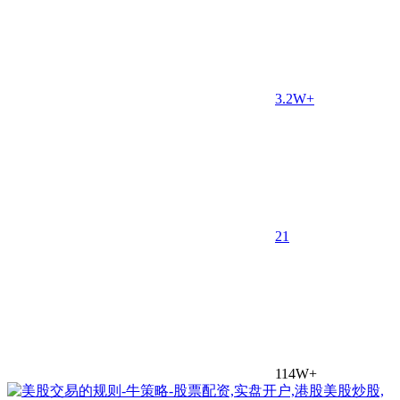
3.2W+
2
1
114W+