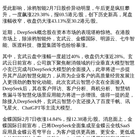
受此影响，涂鸦智能2月7日股价异动明显，午后更是疯狂攀
升，一度飙涨229.38%，报69.5港元/股，创下历史新高，尾盘
涨幅收窄，收盘仍大涨43.13%至30.2港元/股。
近期，DeepSeek概念股在资本市场的表现堪称惊艳。在港股
市场上，除涂鸦智能外，玄武云、金蝶国际、明源云、七牛智
能、医渡科技、微盟集团等也纷纷暴涨。
其中，玄武云盘中涨幅一度超过40%，收盘仍大涨近28%。玄
武云日前宣布，公司旗下聚焦耐消领域的行业垂直大模型智慧
小玄已完成与DeepSeek大模型的全面接入，此举将进一步提
升其产品的智慧化能力，从而为企业客户的高质量经营发展注
入更强劲的数智化动能。此次玄武云智慧小玄在全面接入
DeepSeek后，其在客户拜访、客户分析、商机分析、智慧销
售漏斗等智慧化场景应用能力将进一步增强。值得一提的是，
除接入DeepSeek外，玄武云智慧小玄还接入了百度千帆、讯
飞星火、ChatGPT等主流大模型。
金蝶国际2月7日收涨14.84%，报12.38港元/股。消息面上，金
蝶国际日前宣布，已将DeepSeek全面集成至金蝶云全线SaaS
应用及金蝶云苍穹平台，为客户提供更高效、更安全、更低成