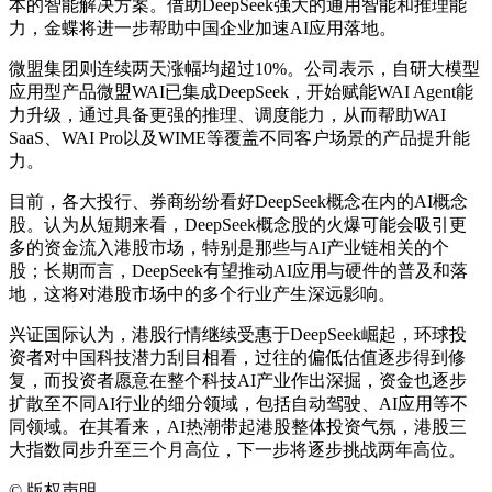
本的智能解决方案。借助DeepSeek强大的通用智能和推理能
力，金蝶将进一步帮助中国企业加速AI应用落地。
微盟集团则连续两天涨幅均超过10%。公司表示，自研大模型
应用型产品微盟WAI已集成DeepSeek，开始赋能WAI Agent能
力升级，通过具备更强的推理、调度能力，从而帮助WAI
SaaS、WAI Pro以及WIME等覆盖不同客户场景的产品提升能
力。
目前，各大投行、券商纷纷看好DeepSeek概念在内的AI概念
股。认为从短期来看，DeepSeek概念股的火爆可能会吸引更
多的资金流入港股市场，特别是那些与AI产业链相关的个
股；长期而言，DeepSeek有望推动AI应用与硬件的普及和落
地，这将对港股市场中的多个行业产生深远影响。
兴证国际认为，港股行情继续受惠于DeepSeek崛起，环球投
资者对中国科技潜力刮目相看，过往的偏低估值逐步得到修
复，而投资者愿意在整个科技AI产业作出深掘，资金也逐步
扩散至不同AI行业的细分领域，包括自动驾驶、AI应用等不
同领域。在其看来，AI热潮带起港股整体投资气氛，港股三
大指数同步升至三个月高位，下一步将逐步挑战两年高位。
©
版权声明