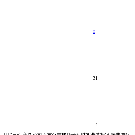
0
31
14
2月7日晚,美图公司发布公告披露最新财务业绩状况,按非国际