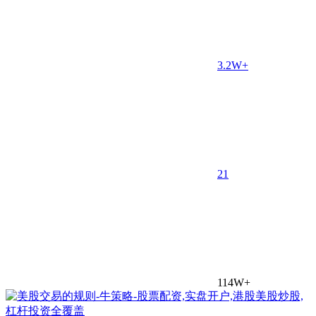
3.2W+
2
1
114W+