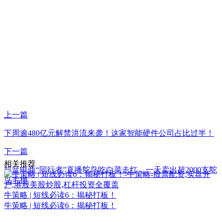
上一篇
下周逾480亿元解禁洪流来袭！这家智能硬件公司占比过半！
下一篇
相关推荐
抖音电商“同行者”直播鸵鸟吃白菜走红，一天卖出超2000支鸵
鸟毛掸
牛策略 | 短线必读6：揭秘打板！
牛策略 | 短线必读6：揭秘打板！