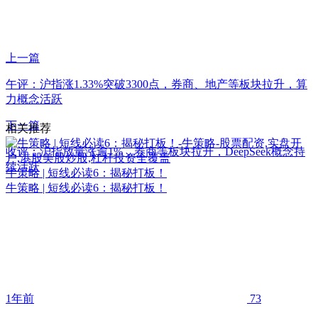
上一篇
午评：沪指涨1.33%突破3300点，券商、地产等板块拉升，算
力概念活跃
下一篇
相关推荐
收评：沪指放量涨逾1%，券商等板块拉升，DeepSeek概念持
续活跃
牛策略 | 短线必读6：揭秘打板！
牛策略 | 短线必读6：揭秘打板！
1年前
73