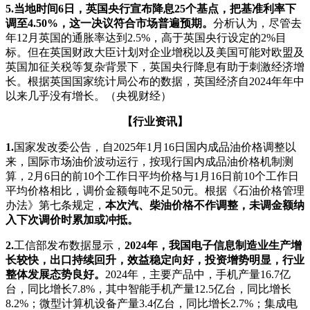
5.
当地时间6日，英国央行宣布降息25个基点，把基准利率下
调至4.50%，这一决议符合市场普遍预期。
分析认为，尽管去
年12月英国的通胀率达到2.5%，高于英国央行设定的2%目
标。但在英国财政大臣计划对企业增税以及美国可能对欧盟及
英国加征关税等复杂背景下，英国央行降息有助于刺激经济增
长。根据英国国家统计局公布的数据，英国经济自2024年年中
以来几乎没有增长。（央视财经）
【行业资讯】
1.
国家发改委公告，自2025年1月16日国内成品油价格调整以
来，国际市场油价波动运行，按现行国内成品油价格机制测
算，2月6日的前10个工作日平均价格与1月16日前10个工作日
平均价格相比，调价金额每吨不足50元。根据《石油价格管理
办法》第七条规定，
本次汽、柴油价格不作调整，未调金额纳
入下次调价时累加或冲抵。
2.
工信部发布数据显示，
2024年，我国电子信息制造业生产增
长较快，出口持续回升，效益稳定向好，投资增势明显，行业
整体发展态势良好。
2024年，主要产品中，手机产量16.7亿
台，同比增长7.8%，其中智能手机产量12.5亿台，同比增长
8.2%；微型计算机设备产量3.4亿台，同比增长2.7%；集成电