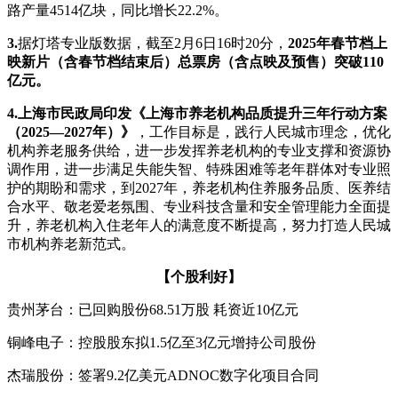
路产量4514亿块，同比增长22.2%。
3.
据灯塔专业版数据，截至2月6日16时20分，
2025年春节档上
映新片（含春节档结束后）总票房（含点映及预售）突破110
亿元。
4.
上海市民政局印发《上海市养老机构品质提升三年行动方案
（2025—2027年）》
，工作目标是，践行人民城市理念，优化
机构养老服务供给，进一步发挥养老机构的专业支撑和资源协
调作用，进一步满足失能失智、特殊困难等老年群体对专业照
护的期盼和需求，到2027年，养老机构住养服务品质、医养结
合水平、敬老爱老氛围、专业科技含量和安全管理能力全面提
升，养老机构入住老年人的满意度不断提高，努力打造人民城
市机构养老新范式。
【个股利好】
贵州茅台：已回购股份68.51万股 耗资近10亿元
铜峰电子：控股股东拟1.5亿至3亿元增持公司股份
杰瑞股份：签署9.2亿美元ADNOC数字化项目合同