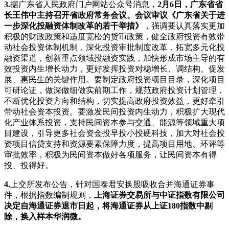
3.
据广东省人民政府门户网站公众号消息，
2月6日，广东省省
长王伟中主持召开省政府常务会议。
会议审议《广东省关于进
一步深化投融资体制改革的若干举措》
，强调要认真落实更加
积极的财政政策和适度宽松的货币政策，健全政府投资有效带
动社会投资体制机制，深化投资审批制度改革，拓宽多元化投
融资渠道，创新重点领域投融资实践，加快形成市场主导的有
效投资内生增长动力，更好发挥投资对稳增长、调结构、促发
展、惠民生的关键作用。要制定政府投资项目目录，深化项目
可研论证，做深做细做实前期工作，规范政府投资计划管理，
不断优化投资方向和结构，切实提高政府投资效益，更好牵引
带动社会资本投资。要激发民间投资内生动力，积极扩大现代
化产业体系投资，支持民间资本参与交通、能源等领域重大项
目建设，引导更多社会资金投早投小投硬科技，加大对社会投
资项目信贷支持和资源要素保障力度，提高项目用地、环评等
审批效率，积极为民间资本做好各项服务，让民间资本有得
投、投得好。
4.
上交所发布公告，针对国泰君安换股吸收合并海通证券事
件，根据指数编制规则，
上海证券交易所与中证指数有限公司
决定自海通证券退市日起，将海通证券从上证180指数中剔
除，换入样本华润微。