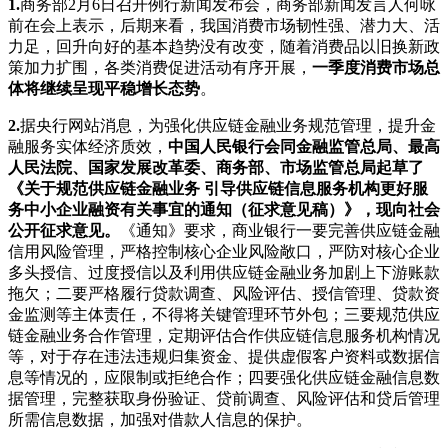
1.
商务部2月6日召开例行新闻发布会，商务部新闻发言人何咏
前在会上表示，后期来看，我国消费市场韧性强、潜力大、活
力足，回升向好的基本趋势没有改变，随着消费品以旧换新政
策加力扩围，各类消费促进活动有序开展，
一季度消费市场总
体将继续呈现平稳增长态势
。
2.
据央行网站消息，为强化供应链金融业务规范管理，提升金
融服务实体经济质效，
中国人民银行会同金融监管总局、最高
人民法院、国家发展改革委、商务部、市场监管总局起草了
《关于规范供应链金融业务 引导供应链信息服务机构更好服
务中小企业融资有关事宜的通知（征求意见稿）》，现向社会
公开征求意见。
《通知》要求，商业银行一要完善供应链金融
信用风险管理，严格控制核心企业风险敞口，严防对核心企业
多头授信、过度授信以及利用供应链金融业务加剧上下游账款
拖欠；二要严格履行贷款调查、风险评估、授信管理、贷款资
金监测等主体责任，不得将关键管理环节外包；三要规范供应
链金融业务合作管理，定期评估合作供应链信息服务机构情况
等，对于存在违法违规归集资金、提供虚假客户资料或数据信
息等情况的，应限制或拒绝合作；四要强化供应链金融信息数
据管理，完整获取身份验证、贷前调查、风险评估和贷后管理
所需信息数据，加强对借款人信息的保护。