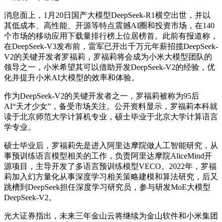
消息面上，1月20日国产大模型DeepSeek-R1横空出世，并以
其低成本、高性能、开源等特点震撼AI圈和投资市场，在140
个市场的移动应用下载量排行榜上位居榜首。此前有报道称，
在DeepSeek-V3发布前，雷军已开出千万元年薪招揽DeepSeek-
V2的关键开发者罗福莉，罗福莉将会成为小米大模型团队的
领导之一，小米希望其可以借助开发DeepSeek-V2的经验，优
化并提升小米AI大模型的效率和体验。
作为DeepSeek-V2的关键开发者之一，罗福莉被称为95后
AI“天才少女”，备受市场关注。公开资料显示，罗福莉本科就
读于北京师范大学计算机专业，硕士毕业于北京大学计算语言
学专业。
硕士毕业后，罗福莉先是进入阿里达摩院做人工智能研究，从
事预训练语言模型相关的工作，负责阿里达摩院AliceMind开
源项目，主导开发了多语言预训练模型VECO。2022年，罗福
莉加入幻方量化从事深度学习相关策略建模和算法研究，后又
跳槽到DeepSeek担任深度学习研究员，参与研发MoE大模型
DeepSeek-V2。
光大证券指出，未来三年金山云将继续为金山软件和小米集团