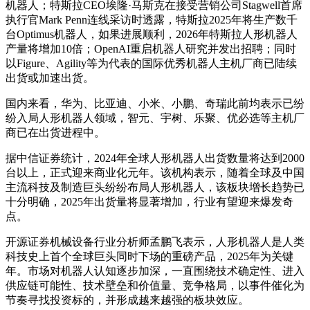
机器人；特斯拉CEO埃隆·马斯克在接受营销公司Stagwell首席
执行官Mark Penn连线采访时透露，特斯拉2025年将生产数千
台Optimus机器人，如果进展顺利，2026年特斯拉人形机器人
产量将增加10倍；OpenAI重启机器人研究并发出招聘；同时
以Figure、Agility等为代表的国际优秀机器人主机厂商已陆续
出货或加速出货。
国内来看，华为、比亚迪、小米、小鹏、奇瑞此前均表示已纷
纷入局人形机器人领域，智元、宇树、乐聚、优必选等主机厂
商已在出货进程中。
据中信证券统计，2024年全球人形机器人出货数量将达到2000
台以上，正式迎来商业化元年。该机构表示，随着全球及中国
主流科技及制造巨头纷纷布局人形机器人，该板块增长趋势已
十分明确，2025年出货量将显著增加，行业有望迎来爆发奇
点。
开源证券机械设备行业分析师孟鹏飞表示，人形机器人是人类
科技史上首个全球巨头同时下场的重磅产品，2025年为关键
年。市场对机器人认知逐步加深，一直围绕技术确定性、进入
供应链可能性、技术壁垒和价值量、竞争格局，以事件催化为
节奏寻找投资标的，并形成越来越强的板块效应。