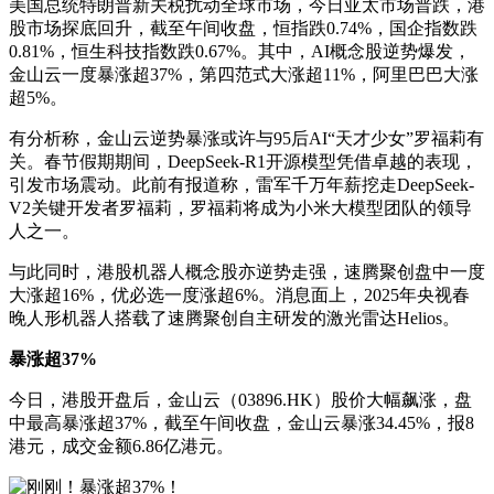
美国总统特朗普新关税扰动全球市场，今日亚太市场普跌，港
股市场探底回升，截至午间收盘，恒指跌0.74%，国企指数跌
0.81%，恒生科技指数跌0.67%。其中，AI概念股逆势爆发，
金山云一度暴涨超37%，第四范式大涨超11%，阿里巴巴大涨
超5%。
有分析称，金山云逆势暴涨或许与95后AI“天才少女”罗福莉有
关。春节假期期间，DeepSeek-R1开源模型凭借卓越的表现，
引发市场震动。此前有报道称，雷军千万年薪挖走DeepSeek-
V2关键开发者罗福莉，罗福莉将成为小米大模型团队的领导
人之一。
与此同时，港股机器人概念股亦逆势走强，速腾聚创盘中一度
大涨超16%，优必选一度涨超6%。消息面上，2025年央视春
晚人形机器人搭载了速腾聚创自主研发的激光雷达Helios。
暴涨超37%
今日，港股开盘后，金山云（03896.HK）股价大幅飙涨，盘
中最高暴涨超37%，截至午间收盘，金山云暴涨34.45%，报8
港元，成交金额6.86亿港元。