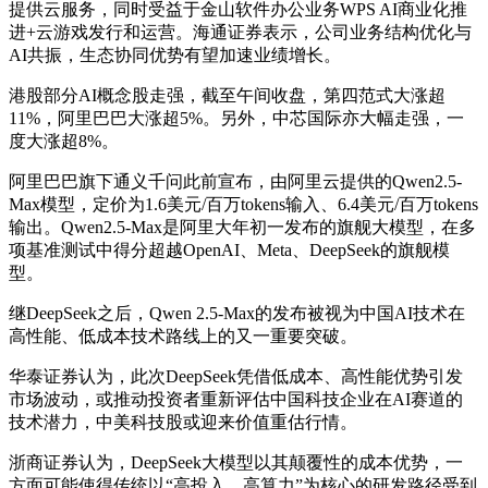
提供云服务，同时受益于金山软件办公业务WPS AI商业化推
进+云游戏发行和运营。海通证券表示，公司业务结构优化与
AI共振，生态协同优势有望加速业绩增长。
港股部分AI概念股走强，截至午间收盘，第四范式大涨超
11%，阿里巴巴大涨超5%。另外，中芯国际亦大幅走强，一
度大涨超8%。
阿里巴巴旗下通义千问此前宣布，由阿里云提供的Qwen2.5-
Max模型，定价为1.6美元/百万tokens输入、6.4美元/百万tokens
输出。Qwen2.5-Max是阿里大年初一发布的旗舰大模型，在多
项基准测试中得分超越OpenAI、Meta、DeepSeek的旗舰模
型。
继DeepSeek之后，Qwen 2.5-Max的发布被视为中国AI技术在
高性能、低成本技术路线上的又一重要突破。
华泰证券认为，此次DeepSeek凭借低成本、高性能优势引发
市场波动，或推动投资者重新评估中国科技企业在AI赛道的
技术潜力，中美科技股或迎来价值重估行情。
浙商证券认为，DeepSeek大模型以其颠覆性的成本优势，一
方面可能使得传统以“高投入、高算力”为核心的研发路径受到