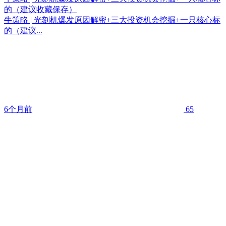
的（建议收藏保存）
牛策略 | 光刻机爆发原因解密+三大投资机会挖掘+一只核心标
的（建议...
6个月前
65