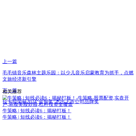
上一篇
毛毛镇音乐森林主题乐园：以少儿音乐启蒙教育为抓手，点燃
文旅经济新引擎
下一篇
相关推荐
拉卡拉荣获2024“金智奖”杰出上市公司品牌奖
牛策略 | 短线必读6：揭秘打板！
牛策略 | 短线必读6：揭秘打板！