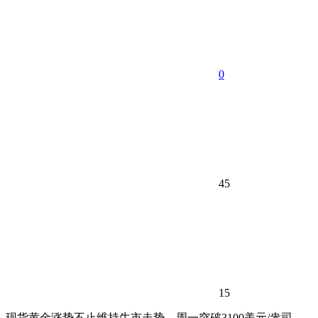
0
45
15
现货黄金涨势不止维持牛市走势，周一突破3100美元/盎司，