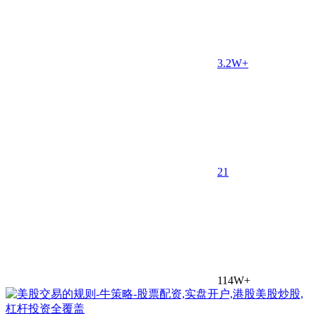
3.2W+
2
1
114W+