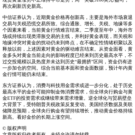
再次刷新历史新高。
中信证券认为，近期黄金价格再创新高，主要是海外市场衰退
交易与关税恐慌交易所致。综合通胀、增长、关税、地缘等多
个因素来看，当前黄金行情难言结束。二季度至年中，海外市
场或持续出现类滞胀交易的主线，并利好黄金表现，而关税和
地缘冲突对黄金的扰动仍未到终点，在不确定性情绪积聚以及
释放以前，上述因素对黄金的驱动难言结束。从资金面看，黄
金多头对黄金当前走向的影响程度已经来到历史最高水平，不
过交投规模以及热度并未达到历史“最拥挤”区间，资金仍有进
一步加仓的空间。综合当前基本面和资金面数据，预计年内黄
金行情可能仍未结束。
东方证券认为，消费与科技用金需求或进一步分化，处于历史
最高水平的金价可能抑制金饰消费需求，但全球央行购金与黄
金ETF的投资需求或继续带来需求增量。逆全球化与贸易壁垒
大背景下，受特朗普关税政策反复变动、美国经济数据及美联
储降息预期，全球央行购金有望持续增长，推动黄金价格持续
新高。看好金价的长期上涨空间。
©
版权声明
文章版权归作者所有，未经允许请勿转载。