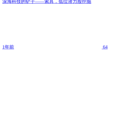
深海科技的铲子——索具，低位潜力股挖掘
1年前
64