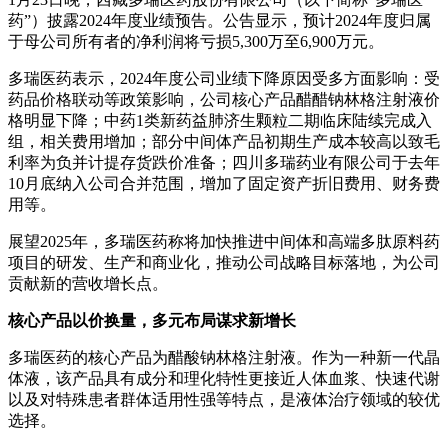
药”）披露2024年度业绩预告。公告显示，预计2024年度归属
于母公司所有者的净利润将亏损5,300万至6,900万元。
多瑞医药表示，2024年度公司业绩下降原因受多方面影响：受
药品价格联动等政策影响，公司核心产品醋醋钠林格注射液价
格明显下降；中药1类新药益肺济生颗粒二期临床陆续完成入
组，相关费用增加；部分中间体产品初期生产成本较高以致毛
利率为负并计提存货跌价准备；四川多瑞药业有限公司于去年
10月底纳入公司合并范围，增加了固定资产折旧费用、财务费
用等。
展望2025年，多瑞医药称将加快推进中间体和高端多肽原料药
项目的研发、生产和商业化，推动公司战略目标落地，为公司
贡献新的营收增长点。
核心产品以价换量，多元布局谋求新增长
多瑞医药的核心产品为醋酸钠林格注射液。作为一种新一代晶
体液，该产品具有成分和理化特性更接近人体血浆、快速代谢
以及对特殊患者群体适用性强等特点，是液体治疗领域的较优
选择。