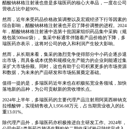
醋酸钠林格注射液也曾是多瑞医药的核心大单品，一度在公司
营收占比中超90%。
然而，近年来受药品价格政策调整以及宏观经济下行等因素的
综合影响，醋酸钠林格注射液也开启了降价调整的进程。2024
年，醋酸钠林格注射液中选第十批国家组织药品集中采购（规
格包装500ml/袋）。集采中标通常伴随着产品价格的下降，多
瑞医药亦表示，这将对公司的收入和利润产生较大影响。
然而，从长期来看，集采的激烈竞争使得部分中小药企逐步退
出市场，而具备成本优势和规模化生产能力的企业则能通过集
采扩大市场份额。同时，这也有助于公司积累更多的市场资源
和数据，为未来的产品研发和市场拓展奠定基础。
值得一提的是，多瑞医药近年来也在积极拓宽业务领域，加快
落地新的品种，为公司贡献新的营收增长点。
2024年上半年，多瑞医药的主要代理产品注射用阿莫西林钠克
拉维酸钾，实现销售收入1,956.68万元，占当期营业收入的比
重13.01%。
除代理产品外，多瑞医药亦积极推进自主研发工作。2024年，
公司中药1类新药益肺济生颗粒的二期临床试验已陆续完成入