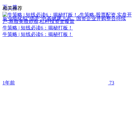
下一篇
相关推荐
新业能化拟“借壳”中基健康上市，国资企业并购整合待续
牛策略 | 短线必读6：揭秘打板！
牛策略 | 短线必读6：揭秘打板！
1年前
73