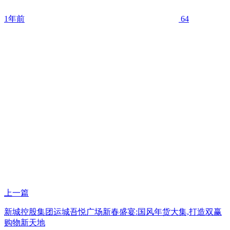
1年前
64
上一篇
新城控股集团运城吾悦广场新春盛宴:国风年货大集,打造双赢
购物新天地