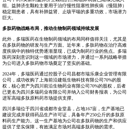
组。益肺济生颗粒主要用于治疗慢性阻塞性肺疾病（慢阻肺）
稳定期患者，具有补肺益肾、止咳平喘的多重功效，市场潜力
巨大。
多肽药物战略布局，推动生物制药领域持续发展
此外，多瑞医药在生物制药领域的布局同样值得关注，尤其是
在多肽药物的研发与生产方面。近年来，多肽药物在治疗高难
度疾病中的独特优势逐渐显现，已成为制药行业的焦点。多瑞
医药深刻意识到这一领域的市场潜力，并通过一系列战略举措
为公司进入多肽药物市场奠定了坚实的基础。
2024年，多瑞医药通过控股子公司昌都市瑞乐康企业管理有限
公司，成功收购了上海前沿建瓴生物科技有限公司70%的股
权，核心资产为四川前沿生物药业有限公司70%的股权，后者
已更名为四川多瑞药业有限公司并纳入公司财务报表，为公司
进军高端多肽原料药市场提供支撑。
四川多瑞位于四川省成都市金堂县，占地167亩，生产基地已
建设完成并获得药品生产许可证，具备年产250公斤的多肽原
料药生产能力。这一生产基地为公司在多肽药物的生产和供应
提供了坚实保障，有效满足市场对高端多肽药物的需求。